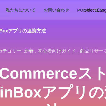
私たちについて
お問い合わせ
PODサービス
Select Lan
inBoxアプリの連携方法
カテゴリー:
新着
,
初心者向けガイド
,
商品リサー
oCommerceス
rcinBoxアプリ