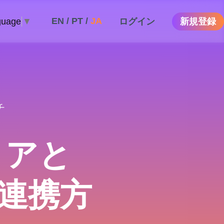
EN
/
PT
/
JA
ログイン
新規登録
guage
▼
チ
トアと
の連携方