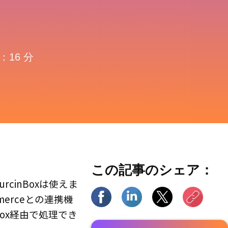
：16 分
この記事のシェア：
cinBoxは使えま
erceとの連携機
Box経由で処理でき