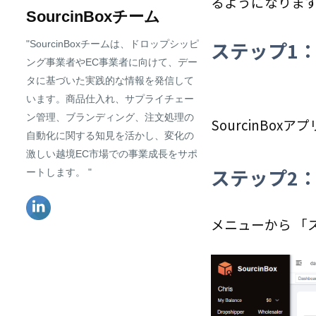
るようになりま
SourcinBoxチーム
ステップ1
"SourcinBoxチームは、ドロップシッピ
ング事業者やEC事業者に向けて、デー
タに基づいた実践的な情報を発信して
います。商品仕入れ、サプライチェー
ン管理、ブランディング、注文処理の
SourcinBox
自動化に関する知見を活かし、変化の
激しい越境EC市場での事業成長をサポ
ステップ2
ートします。 "
メニューから 「