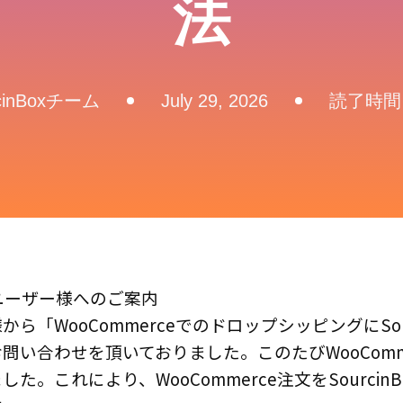
法
cinBoxチーム
July 29, 2026
読了時間
ceユーザー様へのご案内
ら「WooCommerceでのドロップシッピングにSour
問い合わせを頂いておりました。このたびWooComm
た。これにより、WooCommerce注文をSourcin