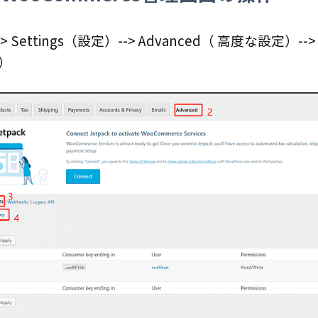
> Settings（
設定
）--> Advanced（
高度な設定
）-->
）